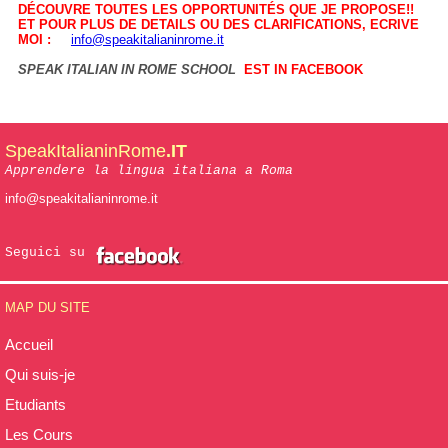
DÉCOUVRE TOUTES LES OPPORTUNITÉS QUE JE PROPOSE!!
ET POUR PLUS DE DETAILS OU DES CLARIFICATIONS, ECRIVE
MOI :
info@speakitalianinrome.it
SPEAK ITALIAN IN ROME SCHOOL
EST IN FACEBOOK
SpeakItalianinRome
.IT
Apprendere la lingua italiana a Roma
info@speakitalianinrome.it
Seguici su
MAP DU SITE
Accueil
Qui suis-je
Etudiants
Les Cours