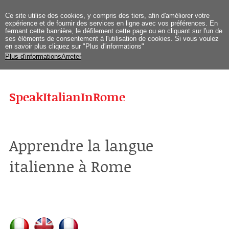
Ce site
utilise des cookies
, y compris
des tiers
,
afin d'améliorer
votre
expérience et
de fournir des services
en ligne avec vos
préférences
.
En
fermant
cette bannière
, le défilement
cette page
ou en cliquant sur
l'un de
ses
éléments
de
consentement
à l'utilisation de
cookies.
Si vous
voulez
en savoir plus
cliquez sur "
Plus d'informations
"
Plus d'informations
Arreter
SpeakItalianInRome
Apprendre la langue
italienne à Rome