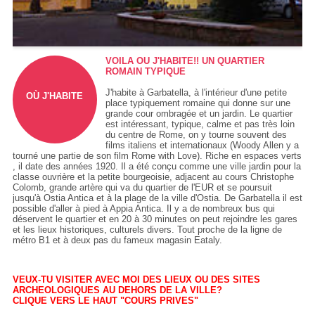
VOILA OU J'HABITE!! UN QUARTIER
ROMAIN TYPIQUE
J'habite à Garbatella, à l'intérieur d'une petite
OÙ J'HABITE
place typiquement romaine qui donne sur une
grande cour ombragée et un jardin. Le quartier
est intéressant, typique, calme et pas très loin
du centre de Rome, on y tourne souvent des
films italiens et internationaux (Woody Allen y a
tourné une partie de son film Rome with Love). Riche en espaces verts
, il date des années 1920. Il a été conçu comme une ville jardin pour la
classe ouvrière et la petite bourgeoisie, adjacent au cours Christophe
Colomb, grande artère qui va du quartier de l'EUR et se poursuit
jusqu'à Ostia Antica et à la plage de la ville d'Ostia. De Garbatella il est
possible d'aller à pied à Appia Antica. Il y a de nombreux bus qui
déservent le quartier et en 20 à 30 minutes on peut rejoindre les gares
et les lieux historiques, culturels divers. Tout proche de la ligne de
métro B1 et à deux pas du fameux magasin Eataly.
VEUX-TU VISITER AVEC MOI DES LIEUX OU DES SITES
ARCHEOLOGIQUES AU DEHORS DE LA VILLE?
CLIQUE VERS LE HAUT "COURS PRIVES"