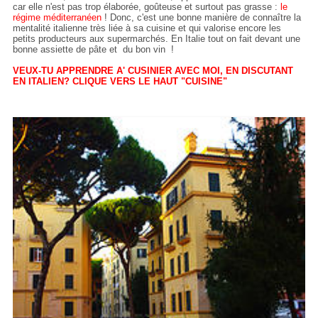
car elle n'est pas trop élaborée, goûteuse et surtout pas grasse :
le
régime méditerranéen
! Donc, c'est une bonne manière de connaître la
mentalité italienne très liée à sa cuisine et qui valorise encore les
petits producteurs aux supermarchés. En Italie tout on fait devant une
bonne assiette de pâte et du bon vin !
VEUX-TU APPRENDRE A' CUSINIER AVEC MOI, EN DISCUTANT
EN ITALIEN? CLIQUE VERS LE HAUT "CUISINE"