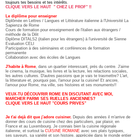
toujours tes besoins et tes intérêts.
CLIQUE VERS LE HAUT " CHEZ LE PROF" !!
Le diplôme pour enseigner
Diplômée en Lettres / Langues et Littérature italienne à l'Université La
Sapienza de Rome
Cours de formation pour enseignement de l'italien aux étrangers /
méthode de la Dilit
Diplôme DITALS2 (italien pour les étrangers) à l'université de Sienne
Evaluation CELI
Participation à des séminaires et conférences de formation
permanente
Collaboration avec des écoles de Langues
J'habite à Rome
, dans un quartier interessant, prés du centre. J'aime
le cinema, la musique, les livres et la lecture, les relactions sociales,
les autres cultures. D'autres passions que je vais te trasmettre? L'art,
la litterature et, pourquoi pas, l'amour pour la cuisine! Et ancore,
l'amour pour Rome, ma ville, ses histoires et ses monuments!!
VEUX-TU DÉCOUVRIR ROME EN DISCUTANT AVEC MOI,
MARCHER PARMI SES RUELLES ANCIENNES?
CLIQUE VERS LE HAUT "COURS PRIVES"
Je t'ai dejà dit que j'adore cuisiner.
Depuis des années il m'arrive de
donner des cours de cuisine chez des particuliers, par plaisir, en
France et au Luxembourg. Je connais bien la cuisine régionale
italienne, et surtout la
CUISINE ROMANE
avec ses plats typiques,
ses saveurs, sa variété et son histoire, appréciée dans le monde entier