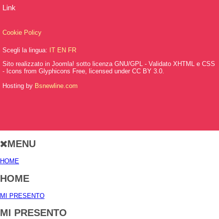
Link
Cookie Policy
Scegli la lingua:
IT
EN
FR
Sito realizzato in Joomla! sotto licenza GNU/GPL - Validato XHTML e CSS
- Icons from Glyphicons Free, licensed under CC BY 3.0.
Hosting by
Bsnewline.com
MENU
HOME
HOME
MI PRESENTO
MI PRESENTO