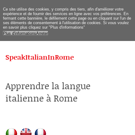
Ce site
utilise des cookies
, y compris
des tiers
,
afin d'améliorer
votre
expérience et
de fournir des services
en ligne avec vos
préférences
.
En
fermant
cette bannière
, le défilement
cette page
ou en cliquant sur
l'un de
ses
éléments
de
consentement
à l'utilisation de
cookies.
Si vous
voulez
en savoir plus
cliquez sur "
Plus d'informations
"
Plus d'informations
Arreter
SpeakItalianInRome
Apprendre la langue
italienne à Rome