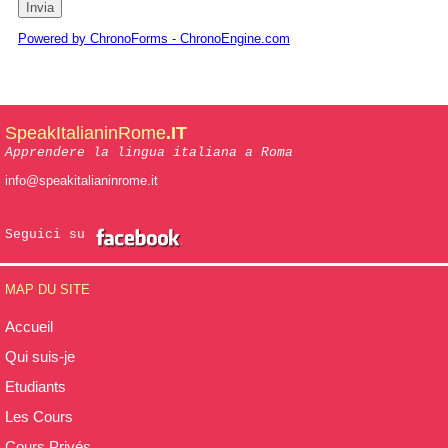
Powered by ChronoForms - ChronoEngine.com
SpeakItalianinRome
.IT
Apprendere la lingua italiana a Roma
info@speakitalianinrome.it
Seguici su
MAP DU SITE
Accueil
Qui suis-je
Etudiants
Les Cours
Cours Privés