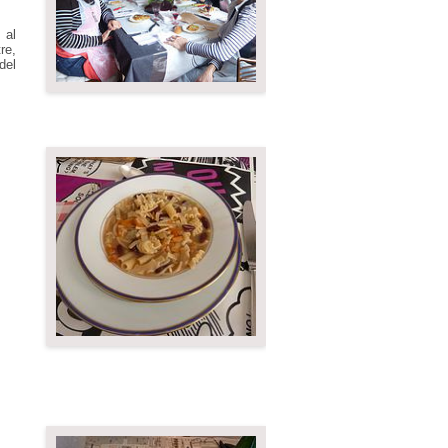
 al
re,
 del