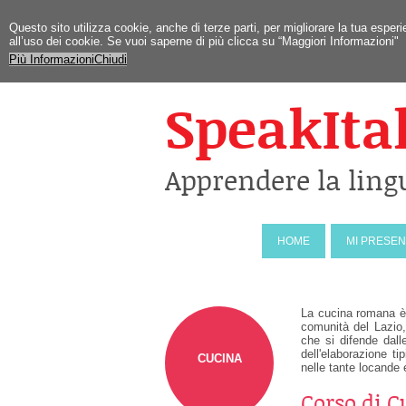
Questo sito utilizza cookie, anche di terze parti, per migliorare la tua esp
all’uso dei cookie. Se vuoi saperne di più clicca su “Maggiori Informazioni"
Più Informazioni
Chiudi
SpeakIta
Apprendere la ling
HOME
MI PRESE
La cucina romana è i
comunità del Lazio, 
che si difende dall
dell'elaborazione ti
CUCINA
nelle tante locande 
Corso di 