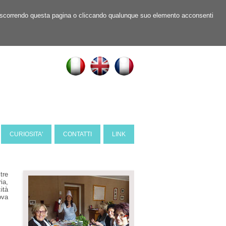
ner, scorrendo questa pagina o cliccando qualunque suo elemento acconsenti
CURIOSITA'
CONTATTI
LINK
tre
ia,
ità
ova