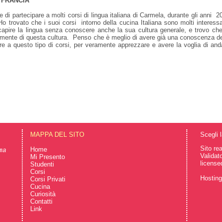
, FRANCIA
 di partecipare a molti corsi di lingua italiana di Carmela, durante gli anni 2
o trovato che i suoi corsi intorno della cucina Italiana sono molti interessa
apire la lingua senza conoscere anche la sua cultura generale, e trovo che
amente di questa cultura. Penso che è meglio di avere già una conoscenza de
are a questo tipo di corsi, per veramente apprezzare e avere la voglia di and
MAPPA DEL SITO
Scegli 
Sito re
Home
ma
Validat
Mi Presento
license
Studenti
Corsi
Hostin
Corsi Privati
Cucina
Curiosità
Contatti
Link