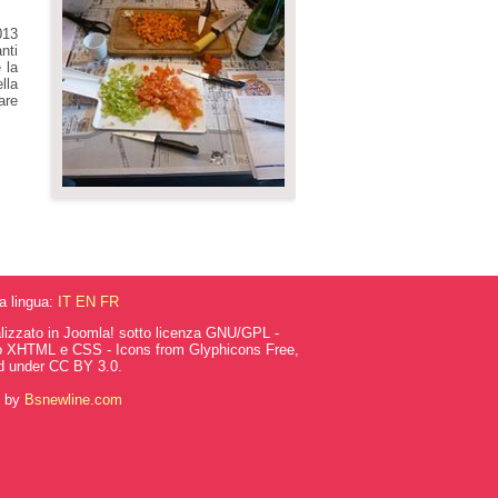
013
nti
 la
lla
are
la lingua:
IT
EN
FR
alizzato in Joomla! sotto licenza GNU/GPL -
o XHTML e CSS - Icons from Glyphicons Free,
d under CC BY 3.0.
g by
Bsnewline.com