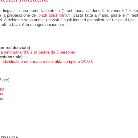
n lingua italiana come laboratorio (1 settimana dal lunedì al venerdì / 3 ore
e la preparazione dei
piatti tipici romani
: pasta fatta a mano, paste e minest
. A richiesta sono anche previsti singoli incontri giornalieri per tre piatti tipici
utti a tavola! Si mangerà insieme e ...
on residenziale)
o a settimana 400 € (a partire da 3 persone)
esidenziale)
o individuale a settimana e ospitalità completa 1490
€
3 ore)
ona
one
ne