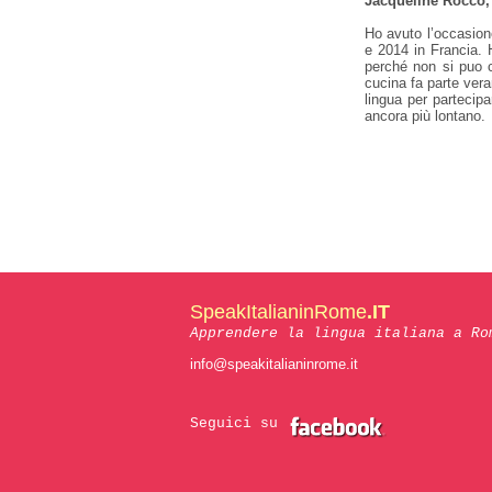
Jacqueline Rocco
Ho avuto l’occasione
e 2014 in Francia. H
perché non si puo c
cucina fa parte ver
lingua per partecip
ancora più lontano.
SpeakItalianinRome
.IT
Apprendere la lingua italiana a Ro
info@speakitalianinrome.it
Seguici su