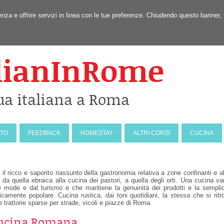
erienza e offrire servizi in linea con le tue preferenze. Chiudendo questo ban
lianInRome
ua italiana a Roma
NTO
FEEDBACK
HOMESTAY
ALTRI CORSI
CUCINA
l ricco e saporito riassunto della gastronomia relativa a zone confinanti e al
da quella ebraica alla cucina dei pastori, a quella degli orti. Una cucina var
e mode e dal turismo e che mantiene la genuinità dei prodotti e la semplic
picamente popolare. Cucina rustica, dai toni quotidiani, la stessa che si ritr
e trattorie sparse per strade, vicoli e piazze di Roma.
Cucina Romana