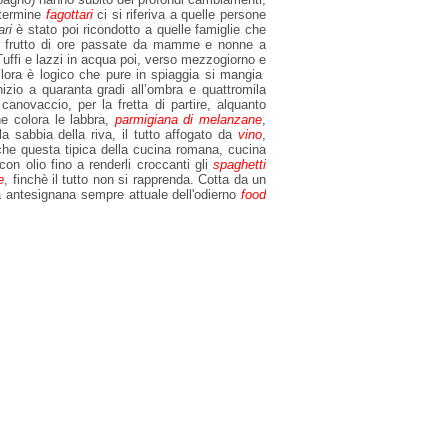
termine
fagottari
ci si riferiva a quelle persone
ari
è stato poi ricondotto a quelle famiglie che
 frutto di ore passate da mamme e nonne a
Tuffi e lazzi in acqua poi, verso mezzogiorno e
allora è logico che pure in spiaggia si mangia
nizio a quaranta gradi all’ombra e quattromila
 canovaccio, per la fretta di partire, alquanto
he colora le labbra,
parmigiana di melanzane
,
a sabbia della riva, il tutto affogato da
vino
,
he questa tipica della cucina romana, cucina
con olio fino a renderli croccanti gli
spaghetti
e
, finchè il tutto non si rapprenda. Cotta da un
na antesignana sempre attuale dell'odierno
food