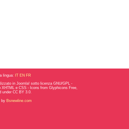
la lingua:
IT
EN
FR
alizzato in Joomla! sotto licenza GNU/GPL -
o XHTML e CSS - Icons from Glyphicons Free,
d under CC BY 3.0.
g by
Bsnewline.com