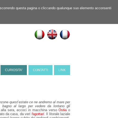
ner, scorrendo questa pagina o cliccando qualunque suo elemento acconsenti
CURIOSITA'
CONTATTI
LINK
canzone
quest’estate ce ne andremo al mare per
l bagno al largo per vedere da lontano gli
na alla sera, eccoci in macchina verso
Ostia
o
tato da casa, da veri
fagottari
. Il litorale laziale
da bagno) hanno subito dei profondi cambiamenti,