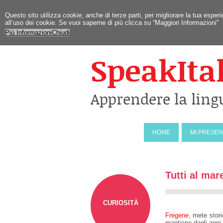
Questo sito utilizza cookie, anche di terze parti, per migliorare la tua esp
all’uso dei cookie. Se vuoi saperne di più clicca su “Maggiori Informazioni"
Più Informazioni
Chiudi
SpeakIta
Apprendere la ling
HOME
MI PRESE
Tutti al mare
CURIOSITÀ
Fregene
, mete stor
mantiene dagli anni 