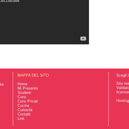
MAPPA DEL SITO
Scegli 
Sito re
Home
ma
Validat
Mi Presento
license
Studenti
Corsi
Hostin
Corsi Privati
Cucina
Curiosità
Contatti
Link