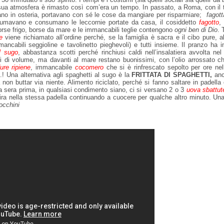
sua atmosfera è rimasto così com’era un tempo. In passato, a Roma, con il 
no in osteria, portavano con sé le cose da mangiare per risparmiare;
fagott
sumavano e consumano le leccornie portate da casa, il cosiddetto
fagotto
,
orse frigo, borse da mare e le immancabili teglie contengono
ogni ben di Dio
. 
e
viene richiamato all’ordine perché, se la famiglia è sacra e il cibo pure, 
mancabili seggioline e tavolinetto pieghevoli) e tutti insieme. Il pranzo ha i
l sugo
, abbastanza scotti perché rinchiusi caldi nell’insalatiera avvolta nel
ti di volume, ma davanti al mare restano buonissimi, con l’olio arrossato c
ure
ripiene
, immancabile
cocomero
che si è rinfrescato sepolto per ore nell
.! Una alternativa agli spaghetti al sugo è la
FRITTATA DI SPAGHETTI,
anc
non buttar via niente. Alimento riciclato, perché si fanno saltare in padella 
 sera prima, in qualsiasi condimento siano, ci si versano 2 o 3
uova sbattut
 rigira nella stessa padella continuando a cuocere per qualche altro minuto. U
occhini