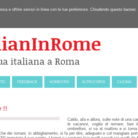
erienza e offrire servizi in linea con le tue preferenze. Chiudendo questo ban
lianInRome
ua italiana a Roma
NTO
FEEDBACK
HOMESTAY
ALTRI CORSI
CUCINA
 !!
Caldo, afa e allora, sulle note di una 
le vacanze, voglia di remare, fare i
ombrellon
i, si va al mattino e si tor
iche dei romani. in abbigliamento, si fa per dire, adeguato e col mangiare por
’50 immutato il suo spirito. I tempi e i costumi (sia quelli sociali sia quelli 