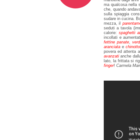
ma qualcosa nella 
che, quando andava
sulla spiaggia con
sudare in cucina. B
mezza, il
parentam
seduti a tavola (im
calorie:
spaghetti a
incollati e aumenta
fettine panate
,
verd
aranciata
e
chinotto
povera ed attenta a 
avanzati
anche dalla
lato, la frittata si
finger
!
Carmela Mar