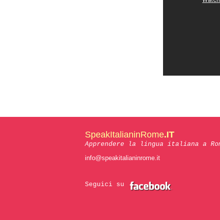
SpeakItalianinRome
.IT
Apprendere la lingua italiana a Ro
info@speakitalianinrome.it
Seguici su