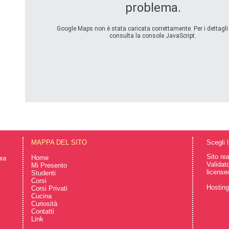
problema.
Google Maps non è stata caricata correttamente. Per i dettagli 
consulta la console JavaScript.
MAPPA DEL SITO
Scegli 
Sito re
Home
ma
Validat
Mi Presento
license
Studenti
Corsi
Hostin
Corsi Privati
Cucina
Curiosità
Contatti
Link