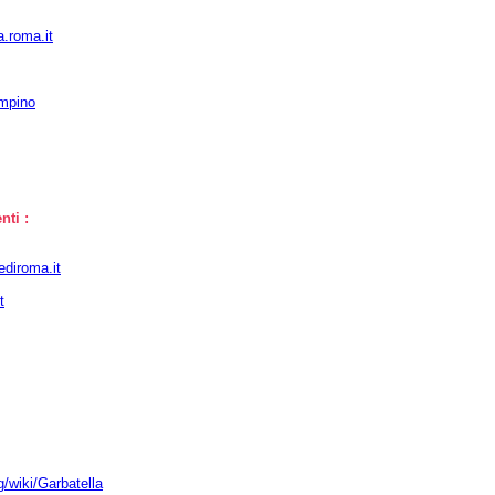
.roma.it
ampino
nti :
diroma.it
t
rg/wiki/Garbatella