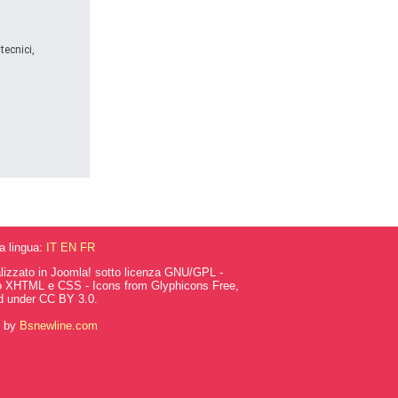
tecnici,
la lingua:
IT
EN
FR
alizzato in Joomla! sotto licenza GNU/GPL -
o XHTML e CSS - Icons from Glyphicons Free,
d under CC BY 3.0.
g by
Bsnewline.com