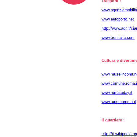
Trasporti :
www.agenziamobilita
www.aeroporto.net
http://www.adr.it/ci
www.trenitalia.com
Cultura e divertime
www.museiincomune
www.comune.roma.i
www.romatoday.it
www.turismoroma.it
Il quartiere :
http://it.wikipedia.o