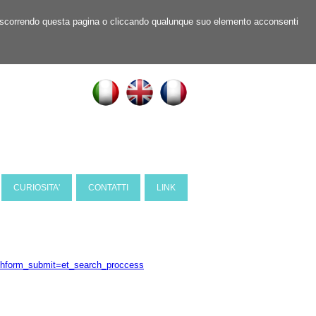
ner, scorrendo questa pagina o cliccando qualunque suo elemento acconsenti
CURIOSITA'
CONTATTI
LINK
rchform_submit=et_search_proccess