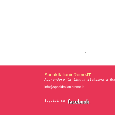
'
SpeakItalianinRome
.IT
Apprendere la lingua italiana a Ro
info@speakitalianinrome.it
Seguici su