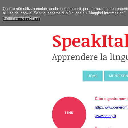
Questo sito utilizza cookie, anche di terze parti, per migliorare la tua esp
all’uso dei cookie. Se vuoi saperne di più clicca su “Maggiori Informazioni"
Più Informazioni
Chiudi
SpeakIta
Apprendere la ling
HOME
MI PRESE
Cibo e gastronomi
http://www.cenerom
LINK
www.eataly.it