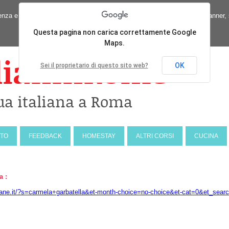
erienza e offrire servizi in linea con le tue preferenze. Chiudendo questo ban
Questa pagina non carica correttamente Google
Maps.
lianInRome
OK
Sei il proprietario di questo sito web?
ua italiana a Roma
NTO
FEEDBACK
HOMESTAY
ALTRI CORSI
CUCINA
a :
ane.it/?s=carmela+garbatella&et-month-choice=no-choice&et-cat=0&et_sea