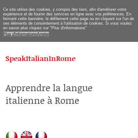
Ce site
utilise des cookies
, y compris
des tiers
,
afin d'améliorer
votre
expérience et
de fournir des services
en ligne avec vos
préférences
.
En
fermant
cette bannière
, le défilement
cette page
ou en cliquant sur
l'un de
ses
éléments
de
consentement
à l'utilisation de
cookies.
Si vous
voulez
en savoir plus
cliquez sur "
Plus d'informations
"
Plus d'informations
Arreter
SpeakItalianInRome
Apprendre la langue
italienne à Rome