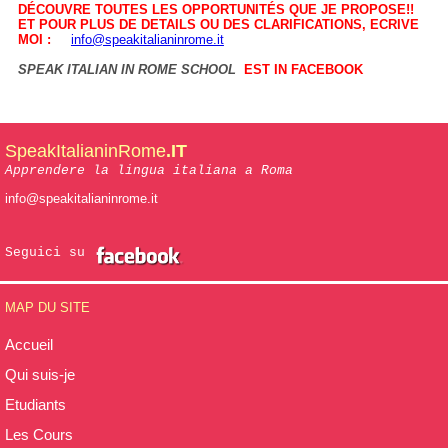
DÉCOUVRE TOUTES LES OPPORTUNITÉS QUE JE PROPOSE!!
ET POUR PLUS DE DETAILS OU DES CLARIFICATIONS, ECRIVE
MOI :
info@speakitalianinrome.it
SPEAK ITALIAN IN ROME SCHOOL
EST IN FACEBOOK
SpeakItalianinRome
.IT
Apprendere la lingua italiana a Roma
info@speakitalianinrome.it
Seguici su
MAP DU SITE
Accueil
Qui suis-je
Etudiants
Les Cours