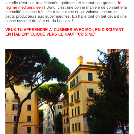
car elle n'est pas trop élaborée, goûteuse et surtout pas grasse :
le
régime méditerranéen
! Donc, c'est une bonne manière de connaître la
mentalité italienne très liée à sa cuisine et qui valorise encore les
petits producteurs aux supermarchés. En Italie tout on fait devant une
bonne assiette de pâte et du bon vin !
VEUX-TU APPRENDRE A' CUSINIER AVEC MOI, EN DISCUTANT
EN ITALIEN? CLIQUE VERS LE HAUT "CUISINE"