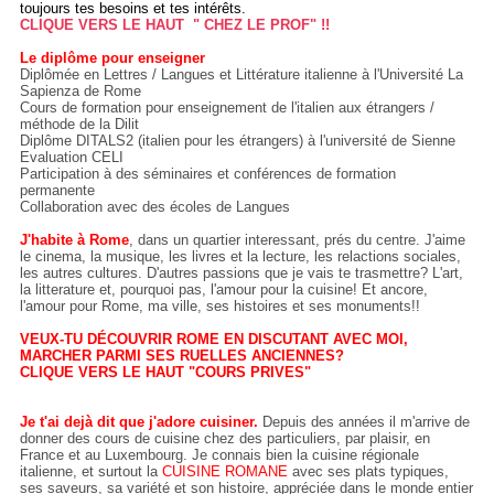
toujours tes besoins et tes intérêts.
CLIQUE VERS LE HAUT " CHEZ LE PROF" !!
Le diplôme pour enseigner
Diplômée en Lettres / Langues et Littérature italienne à l'Université La
Sapienza de Rome
Cours de formation pour enseignement de l'italien aux étrangers /
méthode de la Dilit
Diplôme DITALS2 (italien pour les étrangers) à l'université de Sienne
Evaluation CELI
Participation à des séminaires et conférences de formation
permanente
Collaboration avec des écoles de Langues
J'habite à Rome
, dans un quartier interessant, prés du centre. J'aime
le cinema, la musique, les livres et la lecture, les relactions sociales,
les autres cultures. D'autres passions que je vais te trasmettre? L'art,
la litterature et, pourquoi pas, l'amour pour la cuisine! Et ancore,
l'amour pour Rome, ma ville, ses histoires et ses monuments!!
VEUX-TU DÉCOUVRIR ROME EN DISCUTANT AVEC MOI,
MARCHER PARMI SES RUELLES ANCIENNES?
CLIQUE VERS LE HAUT "COURS PRIVES"
Je t'ai dejà dit que j'adore cuisiner.
Depuis des années il m'arrive de
donner des cours de cuisine chez des particuliers, par plaisir, en
France et au Luxembourg. Je connais bien la cuisine régionale
italienne, et surtout la
CUISINE ROMANE
avec ses plats typiques,
ses saveurs, sa variété et son histoire, appréciée dans le monde entier