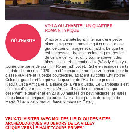
VOILA OU J'HABITE!! UN QUARTIER
ROMAIN TYPIQUE
J'habite à Garbatella, à l'intérieur d'une petite
OÙ J'HABITE
place typiquement romaine qui donne sur une
grande cour ombragée et un jardin. Le quartier
est intéressant, typique, calme et pas très loin
du centre de Rome, on y tourne souvent des
films italiens et internationaux (Woody Allen y a
tourné une partie de son film Rome with Love). Riche en espaces verts
, il date des années 1920. Il a été conçu comme une ville jardin pour la
classe ouvrière et la petite bourgeoisie, adjacent au cours Christophe
Colomb, grande artère qui va du quartier de l'EUR et se poursuit
jusqu'à Ostia Antica et à la plage de la ville d'Ostia. De Garbatella il est
possible d'aller à pied à Appia Antica. Il y a de nombreux bus qui
déservent le quartier et en 20 à 30 minutes on peut rejoindre les gares
et les lieux historiques, culturels divers. Tout proche de la ligne de
métro B1 et à deux pas du fameux magasin Eataly.
VEUX-TU VISITER AVEC MOI DES LIEUX OU DES SITES
ARCHEOLOGIQUES AU DEHORS DE LA VILLE?
CLIQUE VERS LE HAUT "COURS PRIVES"