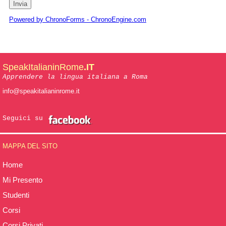
Powered by ChronoForms - ChronoEngine.com
SpeakItalianinRome
.IT
Apprendere la lingua italiana a Roma
info@speakitalianinrome.it
Seguici su
MAPPA DEL SITO
Home
Mi Presento
Studenti
Corsi
Corsi Privati