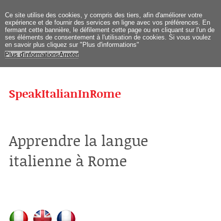
Ce site
utilise des cookies
, y compris
des tiers
,
afin d'améliorer
votre
expérience et
de fournir des services
en ligne avec vos
préférences
.
En
fermant
cette bannière
, le défilement
cette page
ou en cliquant sur
l'un de
ses
éléments
de
consentement
à l'utilisation de
cookies.
Si vous
voulez
en savoir plus
cliquez sur "
Plus d'informations
"
Plus d'informations
Arreter
SpeakItalianInRome
Apprendre la langue
italienne à Rome