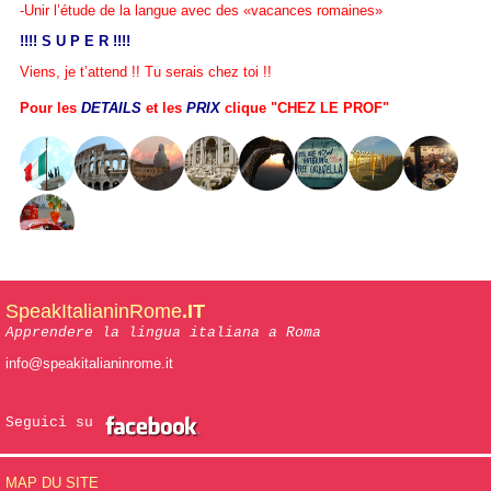
-Unir l’étude de la langue avec des «vacances romaines»
!!!! S U P E R !!!!
Viens, je t’attend !! Tu serais chez toi !!
Pour les
DETAILS
et les
PRIX
clique "CHEZ LE PROF"
SpeakItalianinRome
.IT
Apprendere la lingua italiana a Roma
info@speakitalianinrome.it
Seguici su
MAP DU SITE