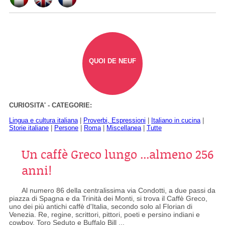
QUOI DE NEUF
CURIOSITA' - CATEGORIE:
Lingua e cultura italiana
|
Proverbi, Espressioni
|
Italiano in cucina
|
Storie italiane
|
Persone
|
Roma
|
Miscellanea
|
Tutte
Un caffè Greco lungo ...almeno 256
anni!
Al numero 86 della centralissima via Condotti, a due passi da
piazza di Spagna e da Trinità dei Monti, si trova il Caffè Greco,
uno dei più antichi caffè d'Italia, secondo solo al Florian di
Venezia. Re, regine, scrittori, pittori, poeti e persino indiani e
cowboy, Toro Seduto e Buffalo Bill ...