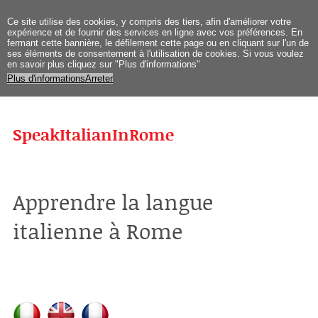
Ce site
utilise des cookies
, y compris
des tiers
,
afin d'améliorer
votre
expérience et
de fournir des services
en ligne avec vos
préférences
.
En
fermant
cette bannière
, le défilement
cette page
ou en cliquant sur
l'un de
ses
éléments
de
consentement
à l'utilisation de
cookies.
Si vous
voulez
en savoir plus
cliquez sur "
Plus d'informations
"
Plus d'informations
Arreter
SpeakItalianInRome
Apprendre la langue
italienne à Rome