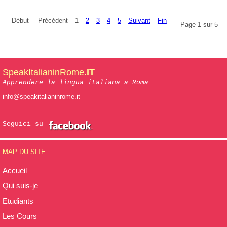
Début
Précédent
1
2
3
4
5
Suivant
Fin
Page 1 sur 5
SpeakItalianinRome
.IT
Apprendere la lingua italiana a Roma
info@speakitalianinrome.it
Seguici su
MAP DU SITE
Accueil
Qui suis-je
Etudiants
Les Cours