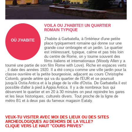
VOILA OU J'HABITE!! UN QUARTIER
ROMAIN TYPIQUE
J'habite à Garbatella, à l'intérieur d'une petite
OÙ J'HABITE
place typiquement romaine qui donne sur une
grande cour ombragée et un jardin. Le quartier
est intéressant, typique, calme et pas très loin
du centre de Rome, on y tourne souvent des
films italiens et internationaux (Woody Allen y a
tourné une partie de son film Rome with Love). Riche en espaces verts
, il date des années 1920. Il a été conçu comme une ville jardin pour la
classe ouvrière et la petite bourgeoisie, adjacent au cours Christophe
Colomb, grande artère qui va du quartier de l'EUR et se poursuit
jusqu'à Ostia Antica et à la plage de la ville d'Ostia. De Garbatella il est
possible d'aller à pied à Appia Antica. Il y a de nombreux bus qui
déservent le quartier et en 20 à 30 minutes on peut rejoindre les gares
et les lieux historiques, culturels divers. Tout proche de la ligne de
métro B1 et à deux pas du fameux magasin Eataly.
VEUX-TU VISITER AVEC MOI DES LIEUX OU DES SITES
ARCHEOLOGIQUES AU DEHORS DE LA VILLE?
CLIQUE VERS LE HAUT "COURS PRIVES"