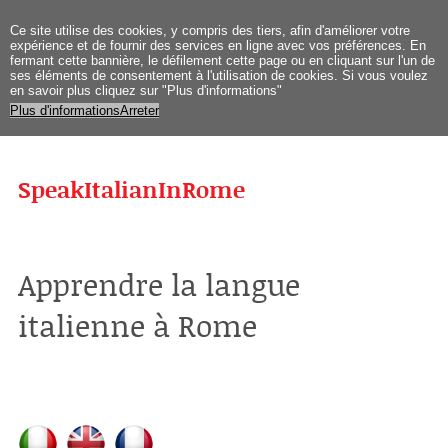
Ce site
utilise des cookies
, y compris
des tiers
,
afin d'améliorer
votre
expérience et
de fournir des services
en ligne avec vos
préférences
.
En
fermant
cette bannière
, le défilement
cette page
ou en cliquant sur
l'un de
ses
éléments
de
consentement
à l'utilisation de
cookies.
Si vous
voulez
en savoir plus
cliquez sur "
Plus d'informations
"
Plus d'informations
Arreter
SpeakItalianInRome
Apprendre la langue
italienne à Rome