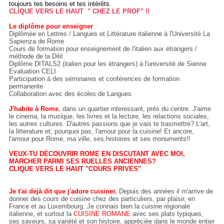
toujours tes besoins et tes intérêts.
CLIQUE VERS LE HAUT " CHEZ LE PROF" !!
Le diplôme pour enseigner
Diplômée en Lettres / Langues et Littérature italienne à l'Université La
Sapienza de Rome
Cours de formation pour enseignement de l'italien aux étrangers /
méthode de la Dilit
Diplôme DITALS2 (italien pour les étrangers) à l'université de Sienne
Evaluation CELI
Participation à des séminaires et conférences de formation
permanente
Collaboration avec des écoles de Langues
J'habite à Rome
, dans un quartier interessant, prés du centre. J'aime
le cinema, la musique, les livres et la lecture, les relactions sociales,
les autres cultures. D'autres passions que je vais te trasmettre? L'art,
la litterature et, pourquoi pas, l'amour pour la cuisine! Et ancore,
l'amour pour Rome, ma ville, ses histoires et ses monuments!!
VEUX-TU DÉCOUVRIR ROME EN DISCUTANT AVEC MOI,
MARCHER PARMI SES RUELLES ANCIENNES?
CLIQUE VERS LE HAUT "COURS PRIVES"
Je t'ai dejà dit que j'adore cuisiner.
Depuis des années il m'arrive de
donner des cours de cuisine chez des particuliers, par plaisir, en
France et au Luxembourg. Je connais bien la cuisine régionale
italienne, et surtout la
CUISINE ROMANE
avec ses plats typiques,
ses saveurs, sa variété et son histoire, appréciée dans le monde entier