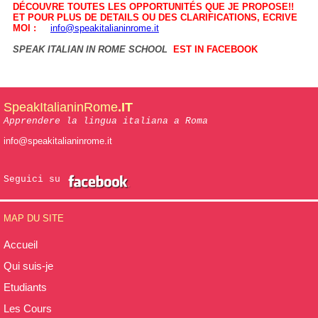
DÉCOUVRE TOUTES LES OPPORTUNITÉS QUE JE PROPOSE!!
ET POUR PLUS DE DETAILS OU DES CLARIFICATIONS, ECRIVE
MOI :
info@speakitalianinrome.it
SPEAK ITALIAN IN ROME SCHOOL
EST IN FACEBOOK
SpeakItalianinRome
.IT
Apprendere la lingua italiana a Roma
info@speakitalianinrome.it
Seguici su
MAP DU SITE
Accueil
Qui suis-je
Etudiants
Les Cours