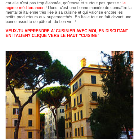
car elle n'est pas trop élaborée, goûteuse et surtout pas grasse :
le
régime méditerranéen
! Donc, c'est une bonne manière de connaître la
mentalité italienne très liée à sa cuisine et qui valorise encore les
petits producteurs aux supermarchés. En Italie tout on fait devant une
bonne assiette de pâte et du bon vin !
VEUX-TU APPRENDRE A' CUSINIER AVEC MOI, EN DISCUTANT
EN ITALIEN? CLIQUE VERS LE HAUT "CUISINE"