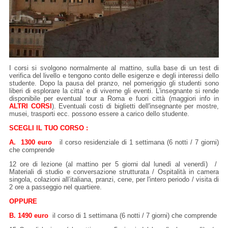
I corsi si svolgono normalmente al mattino, sulla base di un test di
verifica del livello e tengono conto delle esigenze e degli interessi dello
studente. Dopo la pausa del pranzo, nel pomeriggio gli studenti sono
liberi di esplorare la citta' e di viverne gli eventi. L'insegnante si rende
disponibile per eventual tour a Roma e fuori città (maggiori info in
ALTRI CORSI
). Eventuali costi di biglietti dell'insegnante per mostre,
musei, trasporti ecc. possono essere a carico dello studente.
SCEGLI IL TUO CORSO :
A. 1300 euro
il corso residenziale di 1 settimana (6 notti / 7 giorni)
che comprende
12 ore di lezione (al mattino per 5 giorni dal lunedì al venerdì) /
Materiali di studio e conversazione strutturata / Ospitalità in camera
singola, colazioni all’italiana, pranzi, cene, per l'intero periodo / visita di
2 ore a passeggio nel quartiere.
OPPURE
B. 1490 euro
il corso di 1 settimana (6 notti / 7 giorni) che comprende