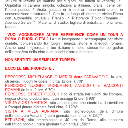
15 Ore di lezione (al mattino per 5 giorni dal lunedì al venerdì) /
Ospitalità in camera singola, colazioni all’italiana, pranzi, cene per
l'intero periodo / Visita guidata di 5 ore ai monumenti storici in
conversazione strutturata / Gita in un luogo di interesse vicino Roma
con automobile privata / Pranzo in Ristorante Tipico Romano /
Aperitivo Serale / Materiali di studio, biglietti di entrata ai monumenti,
trasporti.
VUOI AGGIUNGERE ALTRE ESPERIENZE COME UN TOUR A
ROMA O FUORI CITTA'?
La tua insegnante ti accompagna per visite
guidate, conversando tra luoghi, negozi, storie e aneddoti romani.
Anche così migliorerai il tuo italiano e nello stesso tempo godrai
dell'atmosfera della città e dei luoghi d'arte e di storia.
NON SENTIRTI UN SEMPLICE TURISTA !!
ECCO LE MIE PROPOSTE :
PERCORSO MICHELANGELO MERISI detto CARAVAGGIO
, la vita,
gli amori, i luoghi le opere in città (2 ore, € 70)*
PERCORSO LUOGHI, MONUMENTI, ANEDDOTI E RACCONTI
ROMANI
(in bus, 2 ore, € 70)*
PERCORSO STREET FOOD
, il cibo di strada nei luoghi dei Romani,
negozi storici, prodotti tipici, con assaggi (2 ore, € 90)*
VISITA A OSTIA ANTICA
, sito archeologico che niente ha da invidiare
a Pompei (intera giornata fuori città, € 120)**
VISITA A VILLA ADRIANA
, sito archeologico della dimora
dell'imperatore Adriano (intera giornata fuori città , € 130)**
ETRUSCHI
, sito archeologico a 40 km da Roma, alla scoperta
dell'antico popolo (intera giornata fuori città,€ 150)**