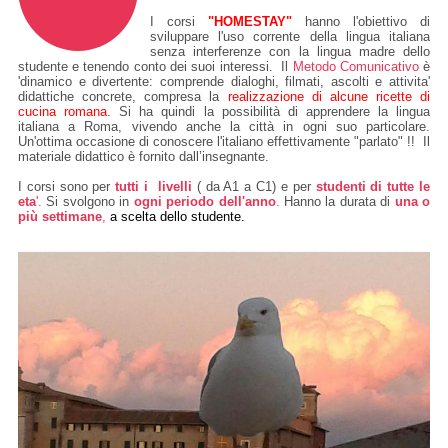
I corsi
"HOMESTAY"
hanno l'obiettivo di
sviluppare l'uso corrente della lingua italiana
senza interferenze con la lingua madre dello
studente e tenendo conto dei suoi interessi. Il
Metodo Comunicativo
è
'dinamico e divertente: comprende dialoghi, filmati, ascolti e attivita'
didattiche concrete, compresa la
realizzazione di alcune ricette di
cucina romana
. Si ha quindi la possibilità di apprendere la lingua
italiana a Roma, vivendo anche la città in ogni suo particolare.
Un'ottima occasione di conoscere l'italiano effettivamente "parlato" !! Il
materiale didattico è fornito dall’insegnante.
I corsi sono per
tutti i livelli
( da A1 a C1) e per
studenti di tutte le
eta
'.
Si svolgono in
ogni periodo dell'anno
.
Hanno la durata di
una o
più settimane
,
a scelta dello studente.