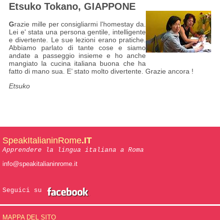
Etsuko Tokano, GIAPPONE
G
razie mille per consigliarmi l'homestay da.
Lei e' stata una persona gentile, intelligente
e divertente. Le sue lezioni erano pratiche.
Abbiamo parlato di tante cose e siamo
andate a passeggio insieme e ho anche
mangiato la cucina italiana buona che ha
fatto di mano sua. E’ stato molto divertente. Grazie ancora !
Etsuko
SpeakItalianinRome
.IT
Apprendere la lingua italiana a Roma
info@speakitalianinrome.it
Seguici su
MAPPA DEL SITO