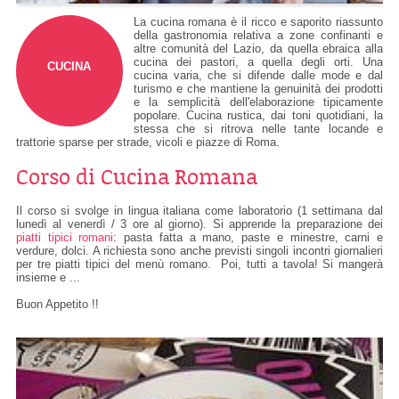
La cucina romana è il ricco e saporito riassunto
della gastronomia relativa a zone confinanti e
altre comunità del Lazio, da quella ebraica alla
cucina dei pastori, a quella degli orti. Una
CUCINA
cucina varia, che si difende dalle mode e dal
turismo e che mantiene la genuinità dei prodotti
e la semplicità dell'elaborazione tipicamente
popolare. Cucina rustica, dai toni quotidiani, la
stessa che si ritrova nelle tante locande e
trattorie sparse per strade, vicoli e piazze di Roma.
Corso di Cucina Romana
Il corso si svolge in lingua italiana come laboratorio (1 settimana dal
lunedì al venerdì / 3 ore al giorno). Si apprende la preparazione dei
piatti tipici romani
: pasta fatta a mano, paste e minestre, carni e
verdure, dolci. A richiesta sono anche previsti singoli incontri giornalieri
per tre piatti tipici del menù romano. Poi, tutti a tavola! Si mangerà
insieme e ...
Buon Appetito !!