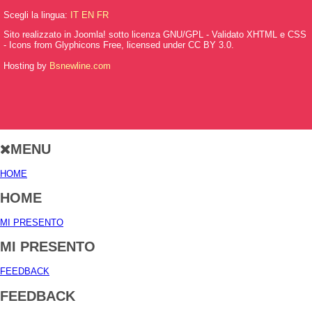
Scegli la lingua:
IT
EN
FR
Sito realizzato in Joomla! sotto licenza GNU/GPL - Validato XHTML e CSS
- Icons from Glyphicons Free, licensed under CC BY 3.0.
Hosting by
Bsnewline.com
MENU
HOME
HOME
MI PRESENTO
MI PRESENTO
FEEDBACK
FEEDBACK