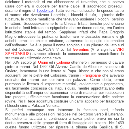
riciclarne i materiali: vi era abbondanza di travertino, che si poteva
usare com’era o cuocere per trarne calce. Il saccheggio proseguì
durante il regno di
Teodorico
. Tutto veniva riutilizzato: le spesse lastre
di marmo che rivestivano i corridoi, i blocchi di tufo, il piombo delle
tubature, le grappe metalliche che tenevano assieme i blocchi, persino
i mattoni. Successivamente fu la Chiesa. Infatti, benché poche siano
le antiche fonti letterarie o epigrafiche che ne danno notizia, era l’unica
istituzione stabile del tempo. Sappiamo infatti che Papa Gregorio
Magno introdusse la pratica di trasformare le
basiliche
romane e gli
antichi templi in chiese cristiane, attraverso lo spoglio sistematico
dell’anfiteatro. Ne è la prova il nome scolpito su un pilastro del lato sud
est del Colosseo,
GERONTI V S
. Tal
Gerontius
(V S significa
VIRI
SPECTABILIS
) avrebbe ottenuto la concessione per smantellarne la
struttura ed utilizzarlo come cava.
Nel XIV secolo gli
Orsini
ed i
Colonna
ottennero il permesso di cavare
pietre e marmi. Nel 1362 Gil Álvarez Carrillo de Albornoz, vescovo di
Orvieto, lamentava in una lettera al Papa Urbano V che non vi erano
acquirenti per le pietre del Colosseo, tranne i
Frangipane
che avevano
ordinato dei marmi per costruire un palazzo. Come detto, ormai
purtroppo la licenza di asportare materiali, ovviamente a pagamento,
era facilmente concessa dai Papi, i quali, mentre approfittavano della
disponibilità dell’ampia ed economica fonte di materiali per realizzare i
loro progetti, ufficialmente favorivano la conservazione delle antiche
rovine. Pio II fece addirittura costruire un carro apposito per trasportare
i blocchi sino a Palazzo Venezia.
Si preferì comunque non intaccare la facciata nord, sfondo
monumentale alle processioni religiose nel percorso verso il Laterano.
Ma dietro la facciata si continuava a cavar pietre, prova ne sia la
ridotta presenza delle grappe di ferro di fissaggio dei blocchi. Nel 1439
queste furono utilizzate per riparare la tribuna della Basilica di S.