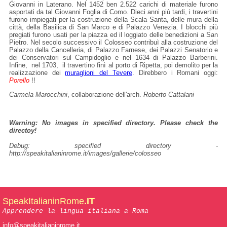
Giovanni in Laterano. Nel 1452 ben 2.522 carichi di materiale furono
asportati da tal Giovanni Foglia di Como. Dieci anni più tardi, i travertini
furono impiegati per la costruzione della Scala Santa, delle mura della
città, della Basilica di San Marco e di Palazzo Venezia. I blocchi più
pregiati furono usati per la piazza ed il loggiato delle benedizioni a San
Pietro. Nel secolo successivo il Colosseo contribuì alla costruzione del
Palazzo della Cancelleria, di Palazzo Farnese, dei Palazzi Senatorio e
dei Conservatori sul Campidoglio e nel 1634 di Palazzo Barberini.
Infine, nel 1703, il travertino finì al porto di Ripetta, poi demolito per la
realizzazione dei
muraglioni del Tevere
. Direbbero i Romani oggi:
Porello
!!
Carmela Marocchini
, collaborazione dell'arch.
Roberto Cattalani
Warning: No images in specified directory. Please check the
directoy!
Debug:
specified directory -
http://speakitalianinrome.it/images/gallerie/colosseo
SpeakItalianinRome
.IT
Apprendere la lingua italiana a Roma
info@speakitalianinrome.it