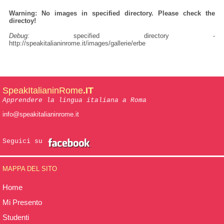
Warning: No images in specified directory. Please check the
directoy!
Debug:
specified directory -
http://speakitalianinrome.it/images/gallerie/erbe
SpeakItalianinRome
.IT
Apprendere la lingua italiana a Roma
info@speakitalianinrome.it
Seguici su
MAPPA DEL SITO
Home
Mi Presento
Studenti