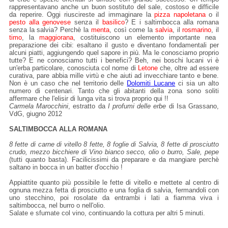
rappresentavano anche un buon sostituto del sale, costoso e difficile
da reperire. Oggi riuscireste ad immaginare la
pizza napoletana
o il
pesto alla genovese
senza il
basilico
? E i saltimbocca alla romana
senza la salvia? Perchè la
menta
, così come la
salvia
, il
rosmarino
, il
timo
, la
maggiorana
, costituiscono un elemento importante nea
preparazione dei cibi: esaltano il gusto e diventano fondamentali per
alcuni piatti, aggiungendo quel sapore in più. Ma le conosciamo proprio
tutte? E ne conosciamo tutti i benefici? Beh, nei boschi lucani vi è
un'erba particolare, conosciuta col nome di
Letone
che, oltre ad essere
curativa, pare abbia mille virtù e che aiuti ad invecchiare tanto e bene.
Non è un caso che nel territorio delle
Dolomiti Lucane
ci sia un alto
numero di centenari. Tanto che gli abitanti della zona sono soliti
affermare che l'elisir di lunga vita si trova proprio qui !!
Carmela Marocchini
, estratto da
I profumi delle erbe
di Isa Grassano,
VdG, giugno 2012
SALTIMBOCCA ALLA ROMANA
8 fette di carne di vitello 8 fette, 8 foglie di Salvia, 8 fette di prosciutto
crudo, mezzo bicchiere di Vino bianco secco, olio o burro, Sale, pepe
(tutti quanto basta). Facilicissimi da preparare e da mangiare perchè
saltano in bocca in un batter d'occhio !
Appiattite quanto più possibile le fette di vitello e mettete al centro di
ognuna mezza fetta di prosciutto e una foglia di salvia, fermandoli con
uno stecchino, poi rosolate da entrambi i lati a fiamma viva i
saltimbocca, nel burro o nell'olio.
Salate e sfumate col vino, continuando la cottura per altri 5 minuti.