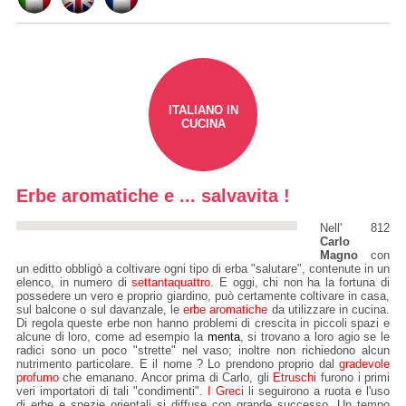
ITALIANO IN
CUCINA
Erbe aromatiche e ... salvavita !
Nell' 812
Carlo
Magno
con
un editto obbligò a coltivare ogni tipo di erba "salutare", contenute in un
elenco, in numero di
settantaquattro
. E oggi, chi non ha la fortuna di
possedere un vero e proprio giardino, può certamente coltivare in casa,
sul balcone o sul davanzale, le
erbe aromatiche
da utilizzare in cucina.
Di regola queste erbe non hanno problemi di crescita in piccoli spazi e
alcune di loro, come ad esempio la
menta
, si trovano a loro agio se le
radici sono un poco "strette" nel vaso; inoltre non richiedono alcun
nutrimento particolare. E il nome ? Lo prendono proprio dal
gradevole
profumo
che emanano. Ancor prima di Carlo, gli
Etruschi
furono i primi
veri importatori di tali "condimenti".
I Greci
li seguirono a ruota e l'uso
di erbe e spezie orientali si diffuse con grande successo. Un tempo