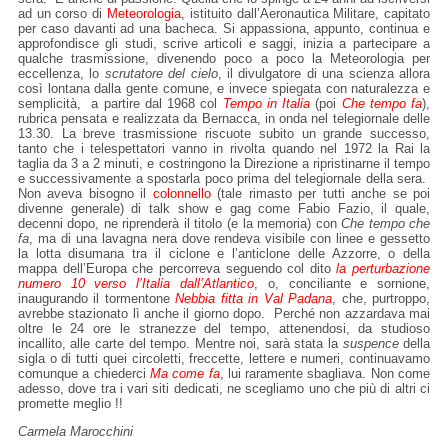
ad un corso di
Meteorologia
, istituito dall’Aeronautica Militare, capitato
per caso davanti ad una bacheca. Si appassiona, appunto, continua e
approfondisce gli studi, scrive articoli e saggi, inizia a partecipare a
qualche trasmissione, divenendo poco a poco la Meteorologia per
eccellenza, lo
scrutatore del cielo
, il divulgatore di una scienza allora
così lontana dalla gente comune, e invece spiegata con naturalezza e
semplicità, a partire dal 1968 col
Tempo in Italia
(poi
Che tempo fa
),
rubrica pensata e realizzata da Bernacca, in onda nel telegiornale delle
13.30. La breve trasmissione riscuote subito un grande successo,
tanto che i telespettatori vanno in rivolta quando nel 1972 la Rai la
taglia da 3 a 2 minuti, e costringono la Direzione a ripristinarne il tempo
e successivamente a spostarla poco prima del telegiornale della sera.
Non aveva bisogno il
colonnello
(tale rimasto per tutti anche se poi
divenne generale) di talk show e gag come Fabio Fazio, il quale,
decenni dopo, ne riprenderà il titolo (e la memoria) con
Che tempo che
fa
, ma di una lavagna nera dove rendeva visibile con linee e gessetto
la lotta disumana tra il ciclone e l’anticlone delle Azzorre, o della
mappa dell’Europa che percorreva seguendo col dito
la perturbazione
numero 10 verso l’Italia dall’Atlantico
, o, conciliante e sornione,
inaugurando il tormentone
Nebbia fitta in Val Padana
, che, purtroppo,
avrebbe stazionato lì anche il giorno dopo. Perché non azzardava mai
oltre le 24 ore le stranezze del tempo, attenendosi, da studioso
incallito, alle carte del tempo. Mentre noi, sarà stata la
suspence
della
sigla o di tutti quei circoletti, freccette, lettere e numeri, continuavamo
comunque a chiederci
Ma come fa
, lui raramente sbagliava. Non come
adesso, dove tra i vari siti dedicati, ne scegliamo uno che più di altri ci
promette meglio !!
Carmela Marocchini