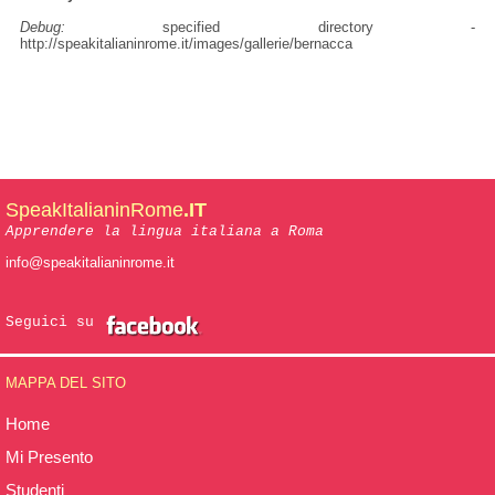
Debug:
specified directory -
http://speakitalianinrome.it/images/gallerie/bernacca
SpeakItalianinRome
.IT
Apprendere la lingua italiana a Roma
info@speakitalianinrome.it
Seguici su
MAPPA DEL SITO
Home
Mi Presento
Studenti