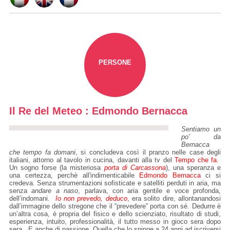
PERSONE
Il Re del Meteo : Edmondo Bernacca
Sentiamo un
po' da
Bernacca
che tempo fa domani
, si concludeva così il pranzo nelle case degli
italiani, attorno al tavolo in cucina, davanti alla tv del
Tempo che fa.
Un sogno forse (la misteriosa
porta di Carcassona
), una speranza e
una certezza, perchè all'indimenticabile
Edmondo Bernacca
ci si
credeva. Senza strumentazioni sofisticate e satelliti perduti in aria, ma
senza
andare a naso
, parlava, con aria gentile e voce profonda,
dell’indomani.
Io non prevedo, deduco
, era solito dire, allontanandosi
dall’immagine dello stregone che il “prevedere” porta con sé. Dedurre è
un’altra cosa, è propria del fisico e dello scienziato, risultato di studi,
esperienza, intuito, professionalità, il tutto messo in gioco sera dopo
sera. E anche di passione. Quella che lo spinge a 24 anni ad iscriversi