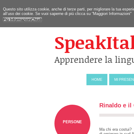
Questo sito utilizza cookie, anche di terze parti, per migliorare la tua esp
all’uso dei cookie. Se vuoi saperne di più clicca su “Maggiori Informazioni"
Più Informazioni
Chiudi
SpeakIta
Apprendere la ling
HOME
MI PRESE
Rinaldo e il
PERSONE
Ma chi era costui? 
di emigrare in sud-A