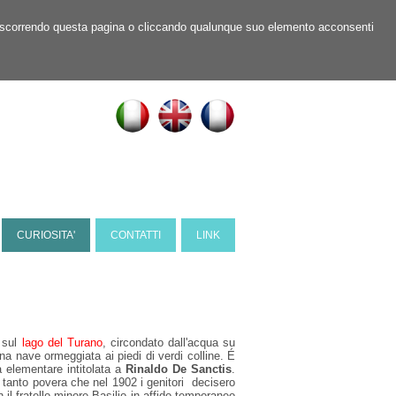
ner, scorrendo questa pagina o cliccando qualunque suo elemento acconsenti
CURIOSITA'
CONTATTI
LINK
a sul
lago del Turano
, circondato dall'acqua su
na nave ormeggiata ai piedi di verdi colline. É
a elementare intitolata a
Rinaldo De Sanctis
.
 tanto povera che nel 1902 i genitori decisero
 il fratello minore Basilio in affido temporaneo