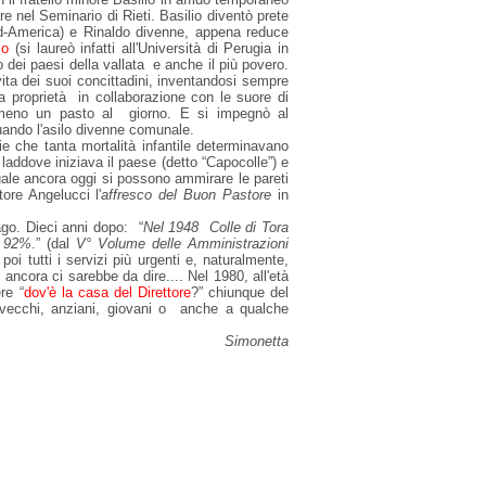
re nel Seminario di Rieti. Basilio diventò prete
sud-America) e Rinaldo divenne, appena reduce
co
(si laureò infatti all'Università di Perugia in
o dei paesi della vallata e anche il più povero.
vita dei suoi concittadini, inventandosi sempre
ua proprietà in collaborazione con le suore di
lmeno un pasto al giorno. E si impegnò al
uando l'asilo divenne comunale.
ie che tanta mortalità infantile determinavano
laddove iniziava il paese (detto “Capocolle”) e
quale ancora oggi si possono ammirare le pareti
ore Angelucci l'
affresco del Buon Pastore
in
lago. Dieci anni dopo: “
Nel 1948 Colle di Tora
l 92%
.” (dal
V° Volume delle Amministrazioni
 poi tutti i servizi più urgenti e, naturalmente,
ancora ci sarebbe da dire.... Nel 1980, all'età
re “
dov'è la casa del Direttore
?” chiunque del
a vecchi, anziani, giovani o anche a qualche
Simonetta