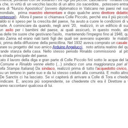
a che, in virtù di un vecchio lascito di un altro zio sacerdote, potessero entra
riera di “Nunzio Apostolico” (ovvero diplomatico in Vaticano nei paesi nel 
 mondiale, prima
maestro elementare
e dopo qualche anno
direttore didatti
ontessori
). Allora il paese si chiamava Colle Piccolo, perché era il più piccol
naldo si è speso per la crescita del paese, ha avuto a cuore le condizioni di 
rarle. A cominciare da quando, negli anni '20, realizzò, in un edificio di s
 un
asilo
per i bambini del paese, ai quali assicurò, in questo modo, a
a delle tre suore che gestivano l'asilo, mantenendo l'impegno fino al 1948, q
to Zarina ed erano nati tanti figli dei quali sei avevano superato le malatt
i, prima della diffusione della penicillina. Nel 1932 aveva comprato un
casale
tturare su progetto del suo amico
Arduino Angelucci
, noto artista reatino del 
rande stanza della casa. Nello stesso periodo Rinaldo commissionò al pitt
la strada principale del paese.
to il lavoro della diga e gran parte di Colle Piccolo finì sotto le acque del 
e Comune e Rinaldo venne eletto
(...)
sindaco con una maggioranza pari a
ella Stampa Italiana
) Da
sindaco
, realizzò prima di tutto l'
acquedotto civico
,
u un terreno in parte suo e da lui stesso ceduto alla comunità. E molto altro 
De Sanctis ci ha lasciato. Se vi capiterà di arrivare a Colle di Tora e chiede
indicare. E, ancora più sorprendente, se chiederete chi era il Direttore 
ranno raccontarvi qualcosa di lui.