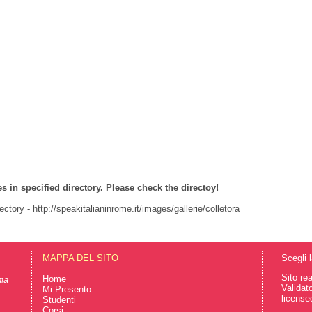
 in specified directory. Please check the directoy!
ectory - http://speakitalianinrome.it/images/gallerie/colletora
MAPPA DEL SITO
Scegli 
Sito re
Home
ma
Validat
Mi Presento
license
Studenti
Corsi