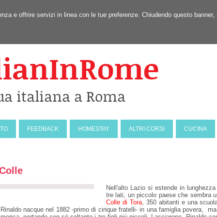
erienza e offrire servizi in linea con le tue preferenze. Chiudendo questo ban
lianInRome
ua italiana a Roma
NTO
FEEDBACK
HOMESTAY
ALTRI CORSI
CUCINA
 Colle
Nell'alto Lazio si estende in lunghezz
tre lati, un piccolo paese che sembra u
Colle di Tora
, 350 abitanti e una scuol
Rinaldo nacque nel 1882 -primo di cinque fratelli- in una famiglia povera, ma
merica, portando con sé soltanto i tre figli più piccoli. Lasciarono Rinaldo con