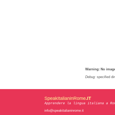
Warning: No images
Debug:
specified dir
SpeakItalianinRome
.IT
Apprendere la lingua italiana a Ro
info@speakitalianinrome.it