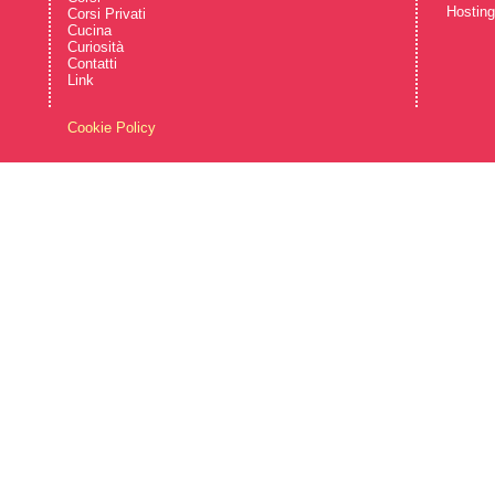
Hostin
Corsi Privati
Cucina
Curiosità
Contatti
Link
Cookie Policy