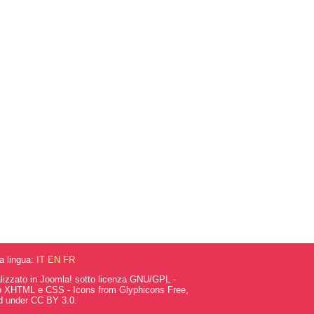
la lingua:
IT
EN
FR
alizzato in Joomla! sotto licenza GNU/GPL -
o XHTML e CSS - Icons from Glyphicons Free,
d under CC BY 3.0.