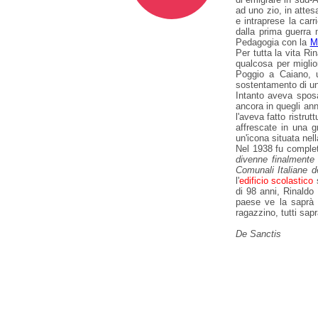
ad uno zio, in attes
e intraprese la car
dalla prima guerra
Pedagogia con la
M
Per tutta la vita Ri
qualcosa per miglio
Poggio a Caiano,
sostentamento di un
Intanto aveva sposa
ancora in quegli ann
l'aveva fatto ristru
affrescate in una g
un'icona situata nel
Nel 1938 fu completa
divenne finalment
Comunali Italiane d
l'
edificio scolastico
s
di 98 anni, Rinaldo 
paese ve la saprà 
ragazzino, tutti sap
De Sanctis