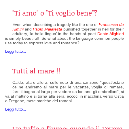
"Ti amo" o "Ti voglio bene"?
Even when describing a tragedy like the one of
Francesca da
Rimini
and
Paolo Malatesta
punished together in hell for their
adultery, ‘la bella lingua’ in the hands of poet
Dante Alighieri
is simply beautiful! So what about the language common people
use today to express love and romance?
Leggi tutto...
Tutti al mare !!
Caldo, afa e allora, sulle note di una canzone “quest’estate
ce ne andremo al mare per le vacanze, voglia di remare,
fare il bagno al largo per vedere da lontano gli ombrelloni”, si
va al mattino e si torna alla sera, eccoci in macchina verso Ostia
o Fregene, mete storiche dei romani...
Leggi tutto...
Un tuffo a fiume: quando il Tevere