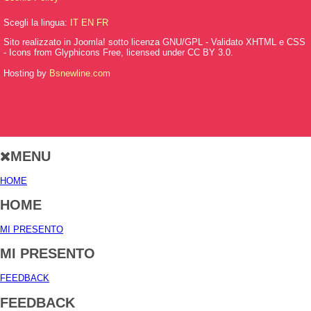
Scegli la lingua:
IT
EN
FR
Sito realizzato in Joomla! sotto licenza GNU/GPL - Validato XHTML e CSS
- Icons from Glyphicons Free, licensed under CC BY 3.0.
Hosting by
Bsnewline.com
MENU
HOME
HOME
MI PRESENTO
MI PRESENTO
FEEDBACK
FEEDBACK