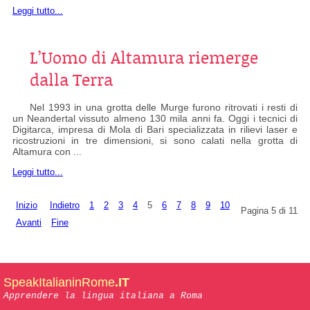
Leggi tutto...
L’Uomo di Altamura riemerge
dalla Terra
Nel 1993 in una grotta delle Murge furono ritrovati i resti di
un Neandertal vissuto almeno 130 mila anni fa. Oggi i tecnici di
Digitarca, impresa di Mola di Bari specializzata in rilievi laser e
ricostruzioni in tre dimensioni, si sono calati nella grotta di
Altamura con ...
Leggi tutto...
Inizio
Indietro
1
2
3
4
5
6
7
8
9
10
Pagina 5 di 11
Avanti
Fine
SpeakItalianinRome
.IT
Apprendere la lingua italiana a Roma